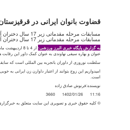
قضاوت بانوان ایرانی در قرقیزستان
مسابقات مرحله مقدماتی زیر 17 سال دختران آسیا خبر داد.
به گزارش پایگاه خبری البرز ورزشی:
از 4 تا 8 اردی
عنوان و بهاره سیفی نهاوندی به عنوان کمک داور اين رقابت ه
سلطنت نوروزی از داوران باتجربه بین المللی است که سابقه
امیدواریم این زوج بتوانند از اعتبار داوارن زن ایرانی به خوبی دفاع کنند. تیم ف
است
.
نویسنده:فرنوش صادق زاده
3660
1402/01/26
11:16
© کليه حقوق خبری و تصويری اين سايت متعلق به خبرگزاری ا