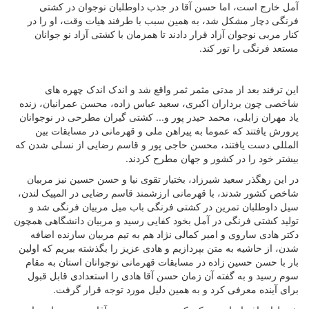
آمل خارج است، اما حسن آقا در جذب داوطلبان نوجوان در کشتی
فرنگی دچار مشکل شد، به همین سبب با طرفند هیات وقت، او را در
کنار مربی نوجوان آزاد قرار دادند تا همزمان با کشتی آزاد نو جوانان
مستعد فرنگی را تور کند.
این ترفند بعد از مدتی مثمر ثمر واقع شد و اندک اندک چهره های
شاخصی چون برداران اکبری، سعید عباس زاده، محسن عمرانیان، زنده
یاد مهران زابلی، محمد حیدر پور و... کشتی گیران مطرحی در نوجوانان
پرورش یافتند که عموما به پیراهن ملی و قهرمانی در مسابقات بین
المللی دست یافتند، محسن حاجی پور و قاسم رضایی از نسلی شدن که
بیشتر خود را در کشور و جهان مطرح کردند.
در این رهگذر سعید شیرزاد، بختیار تقوی نیا و حسن حسین نیز مربیان
شاخص کشور شدند، با قهرمانی ارزشمند قاسم رضایی در المپیک لندن،
سیل داوطلبان تمرین در کشتی فرنگی باب میل مربیان فرنگی شد و
تولید کشتی فرنگی در آمل بخود کفایی رسید و مربیان دانشگاهی همچون
دکتر هادی ساروی و امیر کمالی نژاد هم به تیم مربیان سازنده اضافه
شدن، از حاشیه به متن بپردازیم و هادی عزیز را بگذشته ببریم که اولین
بار با حسن حسین زاده در مسابقات قهرمانی نوجوانان استان به مقام
سوم رسید و به گفته آن زمان حسن آقا هادی را استعدادی قابل قبول
برای آینده معرفی کرد و به همین دلیل مورد توجه قرار گرفت.