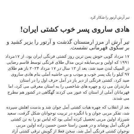
تیر آرش آرتور را شکار کرد
هادی ساروی پسر خوب کشتی ایران!
تیر آرش از مرز ارمنستان گذشت و آرتور را بزیر کشید و
بر سکوی قهرمانی نشست.
۱۷ مرداد گویی خوش یمن ترین روز کشتی فرنگی ایران بود، از ۱۷مرداد
۱۹۹۱ که اولین و بی‌سابقه ترین مدال طلای فرنگی توسط قاسم رضایی
در المپیک لندن صید شد، بعد از ۱۲ سال در ۱۷ مرداد ۲۰۲۴ باز هم طلای
۹۷ کیلو را یک پسر خوب و مودب و بی حاشیه آملی بنام هادی ساروی
صید کرد، کشتی فرنگی از دیر باز در آمل حرف اول را در استان
مازندران می زد و چهره های شاخصی را به استان معرفی می کرد، اما
قهرمانان آملی از استان که عبور می کردند گهگاهی در کشور هم مطرح
می شدند.
بعد از انقلاب که چهره هیات کشتی آمل جوان شد و بدست اهلش سپرده
شد، تفکر مربی جوان و با انگیزه در تربیت نوجوانان شکل گرفت، سعید
شیرزاد اولین مربی تحصیل کرده آملی بود که لباس نو را به تن کشتی
فرنگی آمل پوشاند و در همین راستا حسن حسین زاده اولین مربی
نوجوان کشتی فرنگی آمل شد، سخن فعلا از گویش ترقی کشتی آزاد