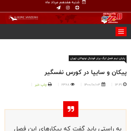
شنبه هفدهم مرداد ماه
پایان نیم فصل لیگ برتر فوتبال نونهالان تهران
پیکان و سایپا در کورس نفسگیر
13:41
1400/10/03
2368
چاپ خبر
به راستی باید گفت که پیکارهای این فصل