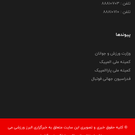
تلفن : 88810703
تلفن : 88810710
پیوندها
وزارت ورزش و جوانان
کمیته ملی المپیک
کمیته ملی پاراالمپیک
فدراسیون جهانی فوتبال
© کليه حقوق خبری و تصويری اين سايت متعلق به خبرگزاری البرز ورزشی می