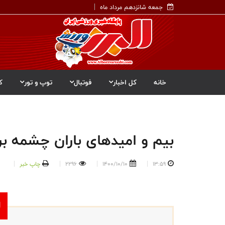
جمعه شانزدهم مرداد ماه
خانه
کل اخبار
فوتبال
توپ و تور
ک
بیم و امیدهای باران چشمه ب
13:59
1400/10/10
2296
چاپ خبر