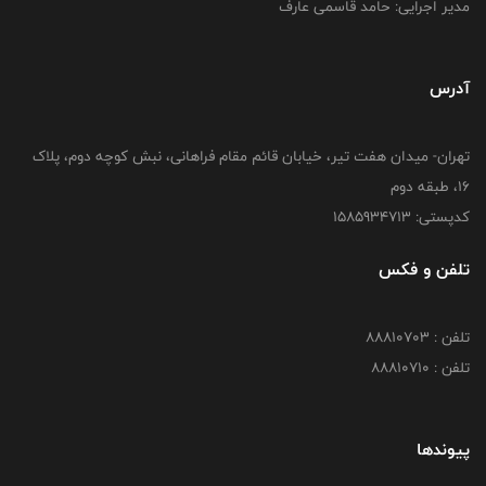
مدیر اجرایی: حامد قاسمی عارف
آدرس
تهران- میدان هفت تیر، خیابان قائم مقام فراهانی، نبش کوچه دوم، پلاک
16، طبقه دوم
کدپستی: 1585934713
تلفن و فکس
تلفن : 88810703
تلفن : 88810710
پیوندها