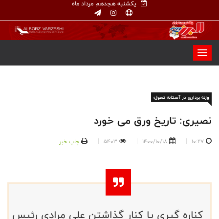
یکشنبه هجدهم مرداد ماه
وزنه برداری در آستانه تحول؛
نصیری: تاریخ ورق می خورد
10:27
1400/10/18
5403
چاپ خبر
کناره گیری یا کنار گذاشتن علی مرادی رئیس