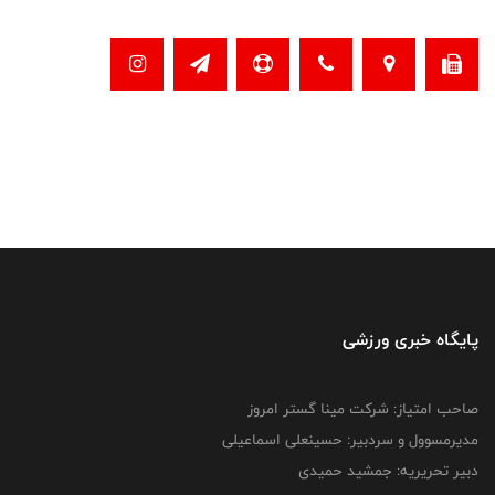
پایگاه خبری ورزشی
صاحب امتیاز: شرکت مینا گستر امروز
مدیرمسوول و سردبیر: حسینعلی اسماعیلی
دبیر تحریریه: جمشید حمیدی