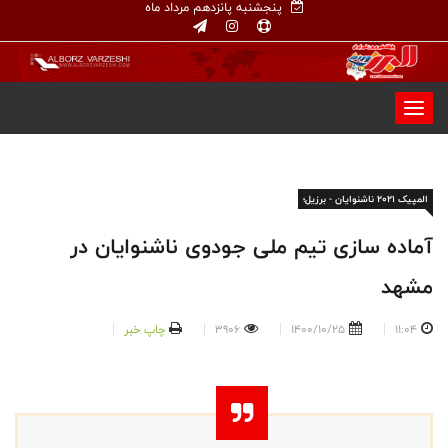
پنجشنبه پانزدهم مرداد ماه
المپیک ۲۰۲۱ ناشنوایان - برزیل؛
آماده سازی تیم ملی جودوی ناشنوایان در
مشهد
11:04
1400/10/25
3906
چاپ خبر