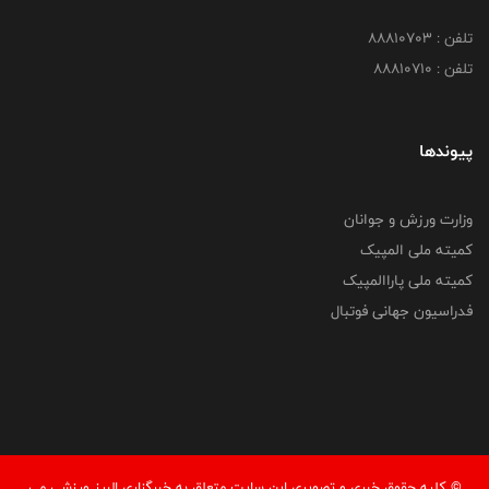
تلفن : 88810703
تلفن : 88810710
پیوندها
وزارت ورزش و جوانان
کمیته ملی المپیک
کمیته ملی پاراالمپیک
فدراسیون جهانی فوتبال
© کليه حقوق خبری و تصويری اين سايت متعلق به خبرگزاری البرز ورزشی می