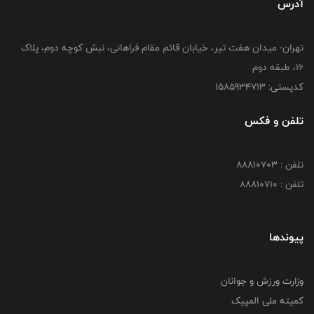
آدرس
تهران- میدان هفت تیر، خیابان قائم مقام فراهانی، نبش کوچه دوم، پلاک
16، طبقه دوم
کدپستی: 1585934713
تلفن و فکس
تلفن : 88810703
تلفن : 88810710
پیوندها
وزارت ورزش و جوانان
کمیته ملی المپیک