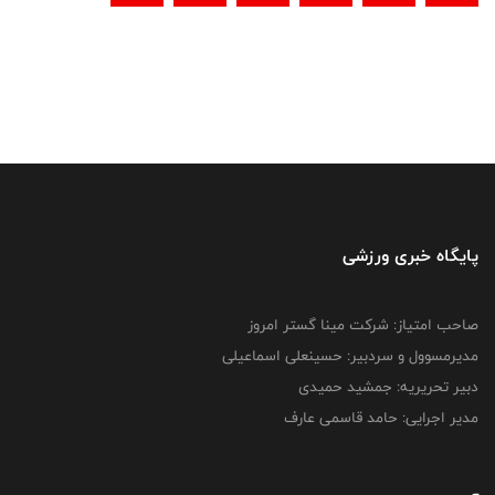
پایگاه خبری ورزشی
صاحب امتیاز: شرکت مینا گستر امروز
مدیرمسوول و سردبیر: حسینعلی اسماعیلی
دبیر تحریریه: جمشید حمیدی
مدیر اجرایی: حامد قاسمی عارف