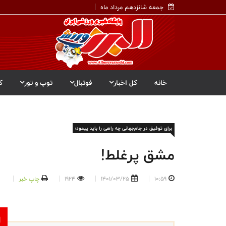
جمعه شانزدهم مرداد ماه
خانه
کل اخبار
فوتبال
توپ و تور
ک
برای توفیق در جام‌جهانی چه راهی را باید پیمود؛
مشق پرغلط!
10:59
1401/03/25
1924
چاپ خبر