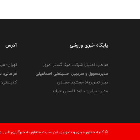
پایگاه خبری ورزشی
آدرس
صاحب امتیاز: شرکت مینا گستر امروز
تهران- می
مدیرمسوول و سردبیر: حسینعلی اسماعیلی
فراهانی، نبش 
دبیر تحریریه: جمشید حمیدی
کدپستی: 1585934713
مدیر اجرایی: حامد قاسمی عارف
© کليه حقوق خبری و تصويری اين سايت متعلق به خبرگزاری البرز ور