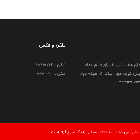
تلفن و فکس
دان هفت تیر، خیابان قائم مقام
تلفن : 88810703
کوچه دوم، پلاک 16، طبقه دوم
تلفن : 88810710
زشی می باشد.استفاده از مطالب با ذكر منبع آزاد است.