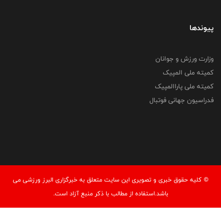
پیوندها
وزارت ورزش و جوانان
کمیته ملی المپیک
کمیته ملی پاراالمپیک
فدراسیون جهانی فوتبال
© کليه حقوق خبری و تصويری اين سايت متعلق به خبرگزاری البرز ورزشی می
باشد.استفاده از مطالب با ذكر منبع آزاد است.