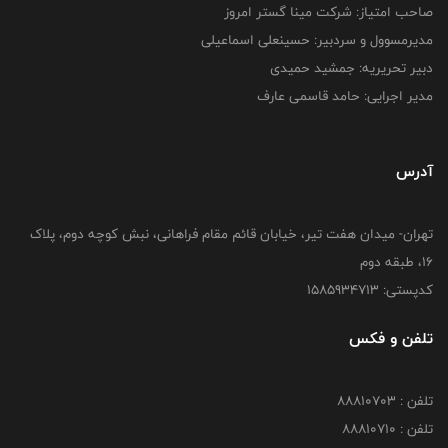
صاحب امتیاز: شرکت مینا گستر امروز
مدیرمسوول و سردبیر: حسینعلی اسماعیلی
دبیر تحریریه: جمشید حمیدی
مدیر اجرایی: حامد قاسمی عارف
آدرس
تهران- میدان هفت تیر، خیابان قائم مقام فراهانی، نبش کوچه دوم، پلاک
16، طبقه دوم
کدپستی: 1585934713
تلفن و فکس
تلفن : 88810703
تلفن : 88810710