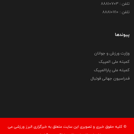
تلفن : 88810703
تلفن : 88810710
پیوندها
وزارت ورزش و جوانان
کمیته ملی المپیک
کمیته ملی پاراالمپیک
فدراسیون جهانی فوتبال
© کليه حقوق خبری و تصويری اين سايت متعلق به خبرگزاری البرز ورزشی می