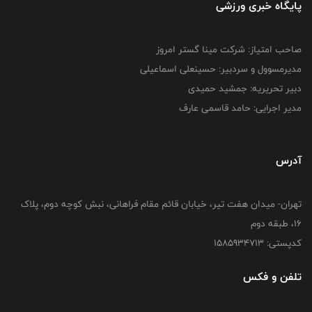
پایگاه خبری ورزشی
صاحب امتیاز: شرکت مینا گستر امروز
مدیرمسوول و سردبیر: حسینعلی اسماعیلی
دبیر تحریریه: جمشید حمیدی
مدیر اجرایی: حامد قاسمی عارف
آدرس
تهران- میدان هفت تیر، خیابان قائم مقام فراهانی، نبش کوچه دوم، پلاک
16، طبقه دوم
کدپستی: 1585934713
تلفن و فکس