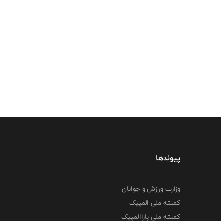
پیوندها
وزارت ورزش و جوانان
کمیته ملی المپیک
کمیته ملی پاراالمپیک