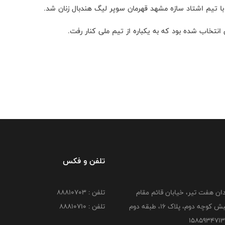
 تیم اشتاد سازه مشهد قهرمان سوپر لیگ هندبال زنان شد
.
.
تلفن و فکس
دان هفت تیر، خیابان قائم مقام
تلفن : 88810703
کوچه دوم، پلاک 16، طبقه دوم
تلفن : 88810710