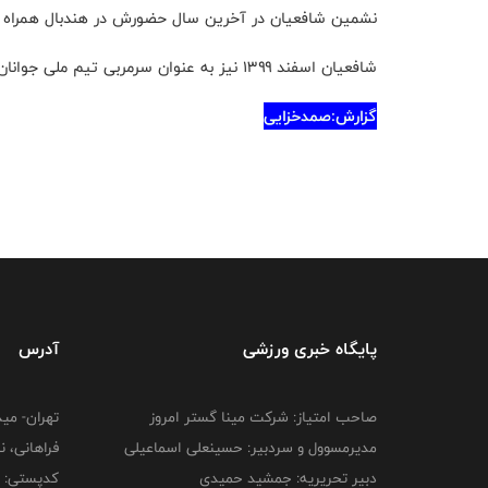
نشمین شافعیان در آخرین سال حضورش در هندبال همراه با
شافعیان اسفند ۱۳۹۹ نیز به عنوان سرمربی تیم ملی جوانان انتخاب شده بود که به یکباره از تیم ملی کنار رفت
گزارش:صمدخزایی
پایگاه خبری ورزشی
آدرس
صاحب امتیاز: شرکت مینا گستر امروز
تهران- می
مدیرمسوول و سردبیر: حسینعلی اسماعیلی
فراهانی، نبش 
دبیر تحریریه: جمشید حمیدی
کدپستی: 1585934713