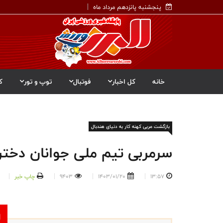
پنجشنبه پانزدهم مرداد ماه
خانه
کل اخبار
فوتبال
توپ و تور
ک
بازگشت مربی کهنه کار به دنیای هندبال
سرمربی تیم ملی جوانان دختر
13:57
1403/01/20
9403
چاپ خبر