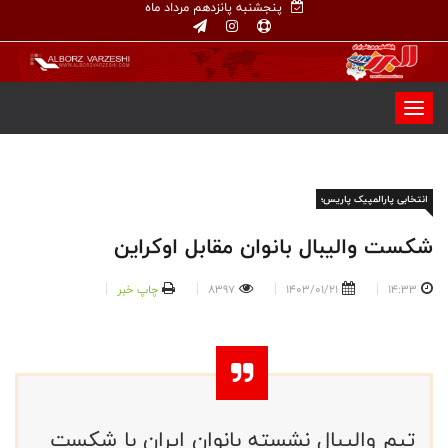
پنجشنبه پانزدهم مرداد ماه
انتخابی پارالمپیک پاریس؛
شکست والیبال بانوان مقابل اوکراین
14:33
1403/01/21
8397
چاپ خبر
تیم والیبال نشسته بانوان ایران با شکست