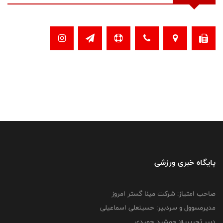
پایگاه خبری ورزشی
صاحب امتیاز: شرکت مینا گستر امروز
مدیرمسوول و سردبیر: حسینعلی اسماعیلی
دبیر تحریریه: جمشید حمیدی