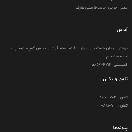
مدیر اجرایی: حامد قاسمی عارف
آدرس
تهران- میدان هفت تیر، خیابان قائم مقام فراهانی، نبش کوچه دوم، پلاک
16، طبقه دوم
کدپستی: 1585934713
تلفن و فکس
تلفن : 88810703
تلفن : 88810710
پیوندها