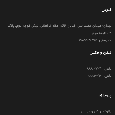
آدرس
تهران- میدان هفت تیر، خیابان قائم مقام فراهانی، نبش کوچه دوم، پلاک
16، طبقه دوم
کدپستی: 1585934713
تلفن و فکس
تلفن : 88810703
تلفن : 88810710
پیوندها
وزارت ورزش و جوانان