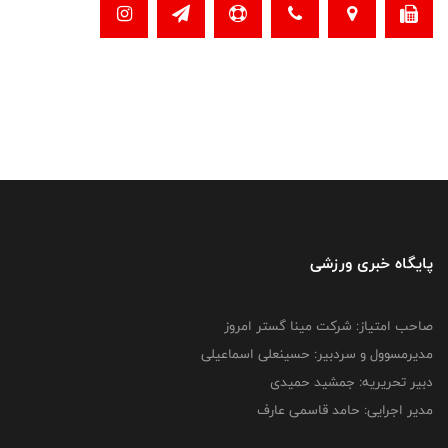
پایگاه خبری ورزشی
صاحب امتیاز: شرکت مینا گستر امروز
مدیرمسوول و سردبیر: حسینعلی اسماعیلی
دبیر تحریریه: جمشید حمیدی
مدیر اجرایی: حامد قاسمی عارف