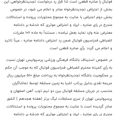
فوتبال را صادره قطعی است لذا قرار رد درخواست تجدیدنظرخواهی این
بخش از اعتراض تجدیدنظرخواه صادر و اعلام می شود، در خصوص
بخش دوم اعتراض با عنایت به مجموع محتویات پرونده و استدلالات
مندرج در رای صادره ، ایراد و اعتراض موثری که خدشه بر دادنامه
معترض عنه وارد نماید بعمل نیامده ، مستنداً به ماده 106 مقررات
انضباطی فدراسیون فوتبال ضمن رد اعتراض دادنامه صادره ، عیناً تائید
و اعلام می گردد .رأی صادره قطعی است
.
در خصوص استیناف باشگاه فرهنگی ورزشی پرسپولیس تهران نسبت
به رأی کمیته محترم انضباطی فدراسیون فوتبال که به موجب آن حکم
بر محکومیت باشگاه تجدیدنظرخواه به پرداخت مبلغ 510 میلیون ریال
جریمه نقدی بدلیل پرتاب اشیا به زمین مسابقه توسط تماشاگران
منتسب در جریان مسابقه فوتبال بین دو تیم ذوب آهن اصفهان و
پرسپولیس تهران از سری مسابقات لیگ برتر (هفته هجدهم ) کشور
صادر گردیده است با عنایت به مجموع محتویات پرونده و استدلالات
مندرج در رای صادره ، ایراد و اعتراض موثری که خدشه بر دادنامه