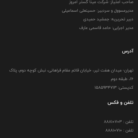
صاحب امتیاز: شرکت مینا گستر امروز
مدیرمسوول و سردبیر: حسینعلی اسماعیلی
دبیر تحریریه: جمشید حمیدی
مدیر اجرایی: حامد قاسمی عارف
آدرس
تهران- میدان هفت تیر، خیابان قائم مقام فراهانی، نبش کوچه دوم، پلاک
16، طبقه دوم
کدپستی: 1585934713
تلفن و فکس
تلفن : 88810703
تلفن : 88810710