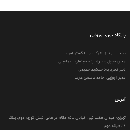
پایگاه خبری ورزشی
صاحب امتیاز: شرکت مینا گستر امروز
مدیرمسوول و سردبیر: حسینعلی اسماعیلی
دبیر تحریریه: جمشید حمیدی
مدیر اجرایی: حامد قاسمی عارف
آدرس
تهران- میدان هفت تیر، خیابان قائم مقام فراهانی، نبش کوچه دوم، پلاک
16، طبقه دوم