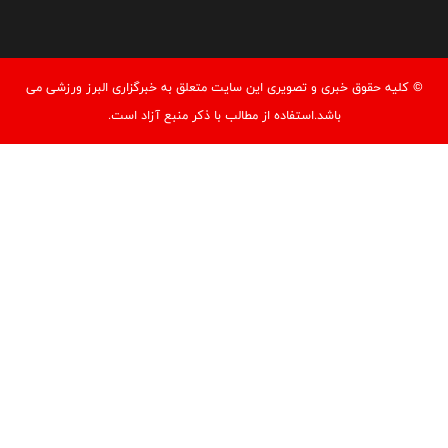
© کليه حقوق خبری و تصويری اين سايت متعلق به خبرگزاری البرز ورزشی می
باشد.استفاده از مطالب با ذكر منبع آزاد است.