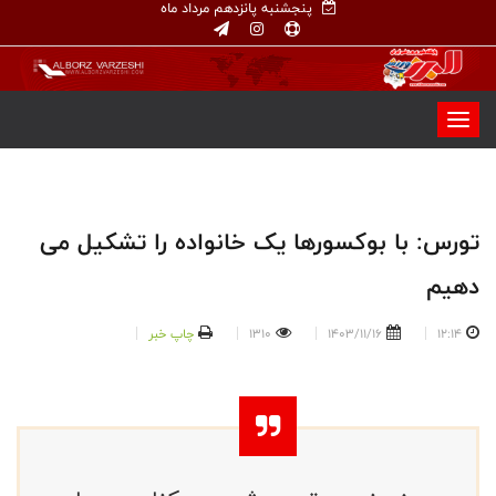
پنجشنبه پانزدهم مرداد ماه
تورس: با بوکسورها یک خانواده را تشکیل می
دهیم
12:14
1403/11/16
1310
چاپ خبر