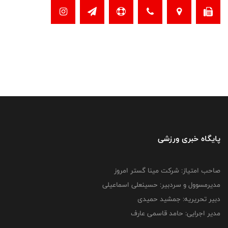
پایگاه خبری ورزشی
صاحب امتیاز: شرکت مینا گستر امروز
مدیرمسوول و سردبیر: حسینعلی اسماعیلی
دبیر تحریریه: جمشید حمیدی
مدیر اجرایی: حامد قاسمی عارف