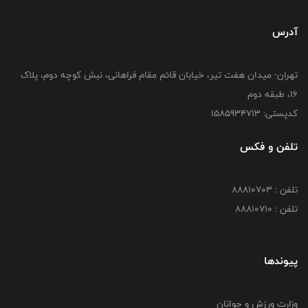
آدرس
تهران- میدان هفت تیر، خیابان قائم مقام فراهانی، نبش کوچه دوم، پلاک
16، طبقه دوم
کدپستی: 1585934713
تلفن و فکس
تلفن : 88810703
تلفن : 88810710
پیوندها
وزارت ورزش و جوانان