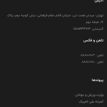
آدرس
تهران- میدان هفت تیر، خیابان قائم مقام فراهانی، نبش کوچه دوم، پلاک
16، طبقه دوم
کدپستی: 1585934713
تلفن و فکس
تلفن : 88810703
تلفن : 88810710
پیوندها
وزارت ورزش و جوانان
کمیته ملی المپیک