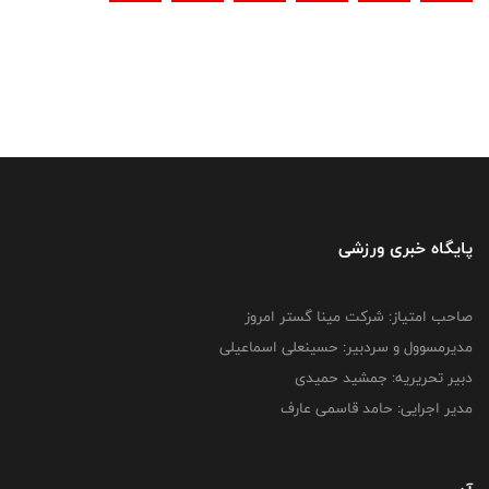
پایگاه خبری ورزشی
صاحب امتیاز: شرکت مینا گستر امروز
مدیرمسوول و سردبیر: حسینعلی اسماعیلی
دبیر تحریریه: جمشید حمیدی
مدیر اجرایی: حامد قاسمی عارف