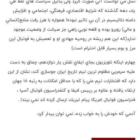
نسل مي توانست آني صورت گيرد ولی بدليل سياست هاي غلط طي
يك دهه گذشته كه شرايط اقتصادي، فرهنگي، اجتماعي و افزايش
دامنه دلاليسيم در آن بي تاثير نبوده! همواره با هرز رفت منابع(انساني
و مالي) روبرو بوده و قلعه نویي راهي جز صيانت از وضعيت موجود
ندارد(كه اين هم ريشه در روحيه جهادي او و تعصبش به فوتبال اين
مرز و بوم بسيار قابل احترام است)
چهارم اينكه تلویزیون بجاي ايفاي نقش يار دوازدهم، چماق به دست
علیه سرمربي مظلوم ترين تيم تاريخ ايران جوسازي كند، نشان از اين
دارد كه افتخارات تيم ملي را كه با حداقل امكانات به رتبه ١٨ جهان
ارتقاء يافته و علاوه بر رييس فيفا و كنفدراسيون فوتبال آسيا ،
فدراسيون فوتبال امريكا پيام تبريك ارسال كرده اند نمي بيند
..!
آدمي كه خودش را به خواب زده، نمي توان بيدار كرد.