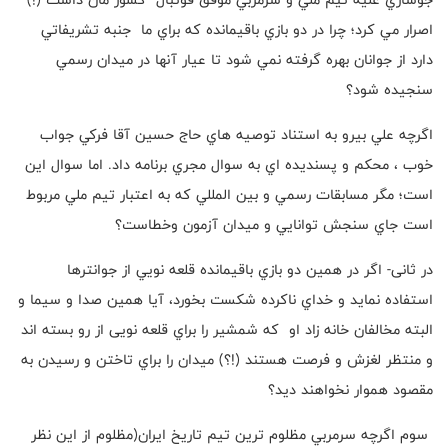
اصرار مي كرد؛ چرا در دو بازي باقيمانده كه براي ما جنبه تشريفاتي
دارد از جوانان بهره گرفته نمي شود تا عيار آنها در ميدان رسمي
سنجيده شود؟
اگرچه علي بيرو به استناد توصيه هاي حاج حسين آقا فركي جواب
خوب ، محكم و پسنديده اي به سوال مجري برنامه داد. اما سوال اين
است؛ مگر مسابقات رسمي و بين المللي كه به اعتبار تيم ملي مربوط
است جاي سنجش توانايي و ميدان آزمون وخطاست؟
در ثانی- اگر در همين دو بازي باقيمانده قلعه نویي از جوانترها
استفاده نمايد و خداي ناكرده شكست بخورد، آيا همين صدا و سیما و
البته مخالفان خانه زاد او كه شمشير را براي قلعه نویی از رو بسته اند
و منتظر لغزش و فرصت هستند (!؟) ميدان را براي تاختن و رسيدن به
مقصود هموار نخواهند ديد؟
سوم اگرچه سرمربي مظلوم ترين تيم تاريخ ايران(مظلوم از اين نظر