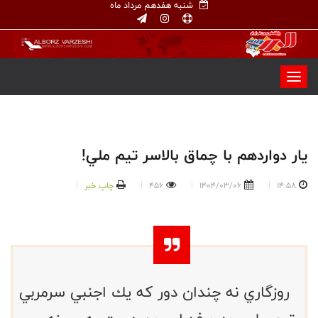
شنبه هفدهم مرداد ماه
يار دواردهم با چماق بالاسر تيم ملي!
14:58
1404/03/06
456
چاپ خبر
روزگاري نه چندان دور كه يك اجنبي سرمربي