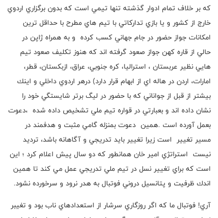
كه بر خلاف تمام ادوار گذشته تنها تيمي است كه بدون برگزاري اردوي
خارج از كشور و يا بازي تداركاتي با تيم هاي مطرح با حداقل ترين
امكانات جواز حضور در جام جهاني كسب كرده و به همراه ژاپن در
حالي از قاره كهن جواز صعود گرفته اند كه هنوز تكليف صعود تيم
هايي نظير عربستان ، استراليا، كره جنوبي، عراق، ازبكستان، قطر،
امارات، اردن در هاله اي از ابهام قرار دارد) درهر اردوي داخلي و اينك
بيشتر از قبل از جواناني كه با حضور در ليگ برتر شايستگي خود را
نشان داده اند و بعبارتي در قواره تيم ملي تشخيص داده شده ،دعوت
بعمل آورده است .همين دعوت بمنزله گامي مثبت و هدفمند در
مسير تغيير است زيرا تغيير بايد تدريجي و آگاهانه باشد، ترديد
نيست استراتژي امير خان همانطور كه دو سال پيش اعلام كرد ؛ اين
است كه براي تغيير نسل در تيم ملي تدريجي عمل مي كند تا همين
اندك ظرفيت و پتانسيل دروني فوتبال به هدر نرود و سرخورده نشود
.
آري
!
فوتبال ما كه اگر روزگاري سرشار از استعدادهاي ناب بود و تغيبر