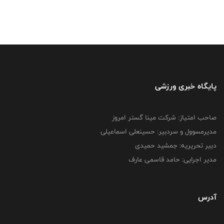
پایگاه خبری ورزشی
صاحب امتیاز: شرکت مینا گستر امروز
مدیرمسوول و سردبیر: حسینعلی اسماعیلی
دبیر تحریریه: جمشید حمیدی
مدیر اجرایی: حامد قاسمی عارف
آدرس