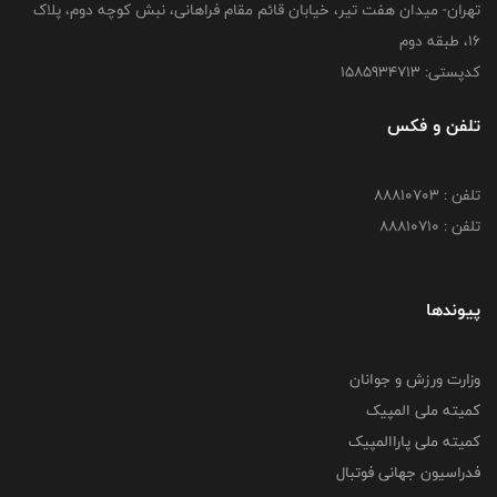
تهران- میدان هفت تیر، خیابان قائم مقام فراهانی، نبش کوچه دوم، پلاک
16، طبقه دوم
کدپستی: 1585934713
تلفن و فکس
تلفن : 88810703
تلفن : 88810710
پیوندها
وزارت ورزش و جوانان
کمیته ملی المپیک
کمیته ملی پاراالمپیک
فدراسیون جهانی فوتبال