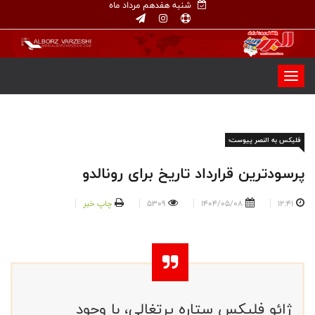
شنبه هفدهم مرداد ماه
فلیکس به النصر پیوست؛
پرسودترین قرارداد تاریخ برای رونالدو
12:41
1404/05/08
5309
چاپ خبر
ژائو فلیکس ستاره پرتغالی، با وجود