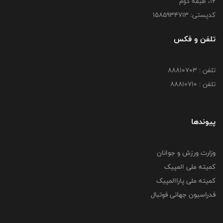
16، طبقه دوم
کدپستی: 1585934713
تلفن و فکس
تلفن : 88810703
تلفن : 88810710
پیوندها
وزارت ورزش و جوانان
کمیته ملی المپیک
کمیته ملی پاراالمپیک
فدراسیون جهانی فوتبال