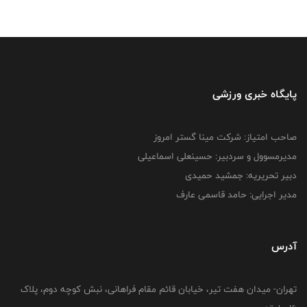
پایگاه خبری ورزشی
صاحب امتیاز: شرکت مینا گستر امروز
مدیرمسوول و سردبیر: حسینعلی اسماعیلی
دبیر تحریریه: جمشید حمیدی
مدیر اجرایی: حامد قاسمی عارف
آدرس
تهران- میدان هفت تیر، خیابان قائم مقام فراهانی، نبش کوچه دوم، پلاک