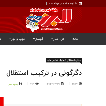
شنبه هفدهم مرداد ماه
خانه
کل اخبار
فوتبال
توپ و تور
ک
وقتی استقلال تنها یک شانس دارد
دگرگونی در ترکیب استقلال
12:39
1404/06/30
309
چاپ خبر