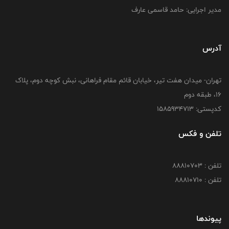
مدیر اجرایی: حامد قاسمی عارف
آدرس
تهران- میدان هفت تیر، خیابان قائم مقام فراهانی، نبش کوچه دوم، پلاک
16، طبقه دوم
کدپستی: 1585934713
تلفن و فکس
تلفن : 88810703
تلفن : 88810710
پیوندها