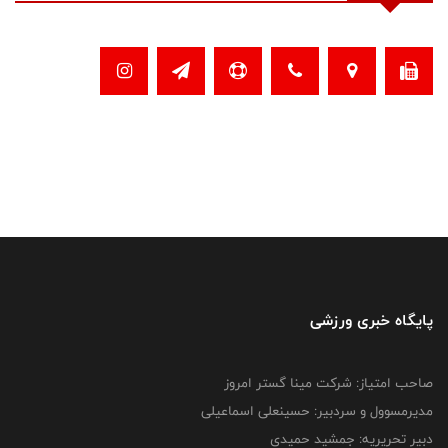
پایگاه خبری ورزشی
صاحب امتیاز: شرکت مینا گستر امروز
مدیرمسوول و سردبیر: حسینعلی اسماعیلی
دبیر تحریریه: جمشید حمیدی