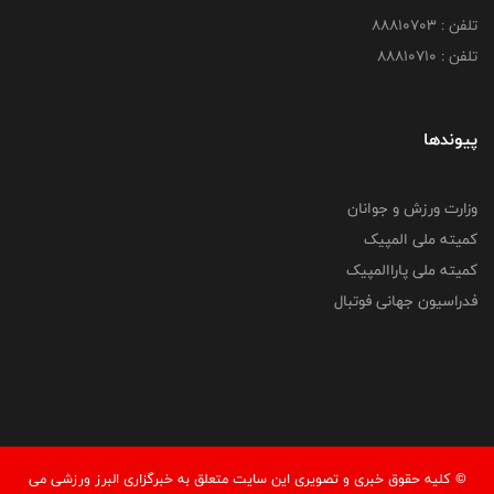
تلفن : 88810703
تلفن : 88810710
پیوندها
وزارت ورزش و جوانان
کمیته ملی المپیک
کمیته ملی پاراالمپیک
فدراسیون جهانی فوتبال
© کليه حقوق خبری و تصويری اين سايت متعلق به خبرگزاری البرز ورزشی می