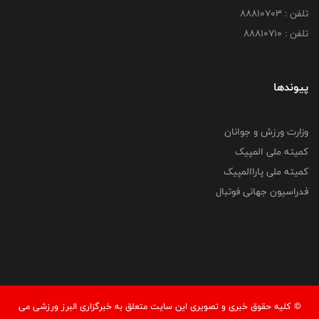
تلفن : 88810703
تلفن : 88810710
پیوندها
وزارت ورزش و جوانان
کمیته ملی المپیک
کمیته ملی پاراالمپیک
فدراسیون جهانی فوتبال
© کليه حقوق خبری و تصويری اين سايت متعلق به خبرگزاری البرز ورزشی می