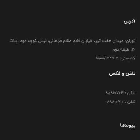
آدرس
تهران- میدان هفت تیر، خیابان قائم مقام فراهانی، نبش کوچه دوم، پلاک
16، طبقه دوم
کدپستی: 1585934713
تلفن و فکس
تلفن : 88810703
تلفن : 88810710
پیوندها