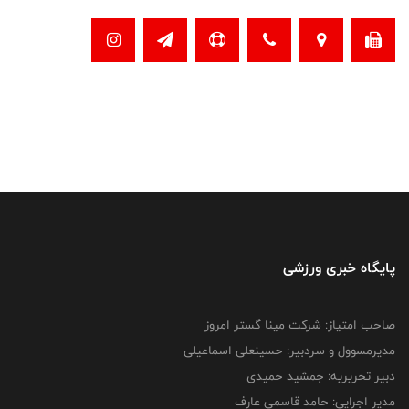
پایگاه خبری ورزشی
صاحب امتیاز: شرکت مینا گستر امروز
مدیرمسوول و سردبیر: حسینعلی اسماعیلی
دبیر تحریریه: جمشید حمیدی
مدیر اجرایی: حامد قاسمی عارف