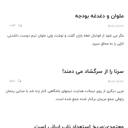
ملوان و دغدغه بودجه
1093
1402/09/27
مگر می شود از فوتبال خطه باران گفت و‌ نوشت ولی، ملوان تیم دوست داشتنی
انزلی را به محاق سپرد.
سرنا را از سرگشاد می دمند!
1518
1402/09/27
مربی دیگری از روی نیمکت هدایت تیمهای باشگاهی کنار زده شد با جدایی رحمان
رِئوفی جمع مربیان برکنار شده جمع شده است.
معتمدی:مریخ استعداد ناب ایرانی است