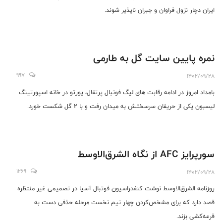
ایران دچار نزول فراوان و جبران ناپذیر شوند.
نمره پایین سایت گل به طارمی
997
1402/09/28
بامداد امروز در ادامه رقابت های لیگ فوتبال پرتغال، پورتو در خانه اسپورتینگ
لیسبون یکی از حریفان سرسختش به میدان رفت و با ۲ گل شکست خورد.
سورپرایز AFC از نگاه الشرق‌الاوسط
1269
1402/09/28
روزنامه الشرق‌الاوسط نوشت کنفدراسیون فوتبال آسیا در تصمیمی غیر منتظره
قصد دارد که برای مشخص‌کردن چهار تیم نخست مرحله حذفی دست به
قرعه‌کشی بزند.