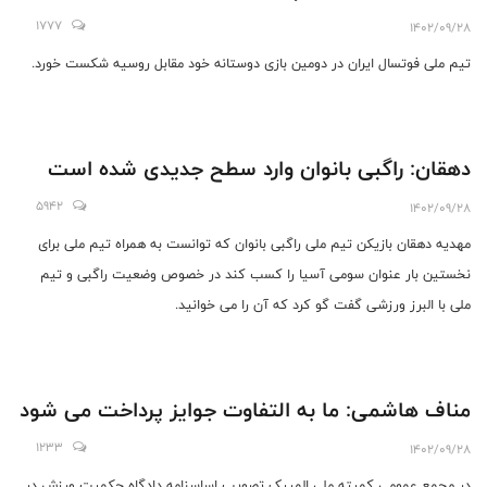
1777
1402/09/28
تیم ملی فوتسال ایران در دومین بازی دوستانه خود مقابل روسیه شکست خورد.
دهقان: راگبی بانوان وارد سطح جدیدی شده است
5942
1402/09/28
مهدیه دهقان بازیکن تیم ملی راگبی بانوان که توانست به همراه تیم ملی برای
نخستین بار عنوان سومی آسیا را کسب کند در خصوص وضعیت راگبی و تیم
ملی با البرز ورزشی گفت گو کرد که آن را می خوانید.
مناف هاشمی: ما به التفاوت جوایز پرداخت می شود
1233
1402/09/28
در مجمع عمومی کمیته ملی المپیک تصویب اساسنامه دادگاه حکمیت ورزش در