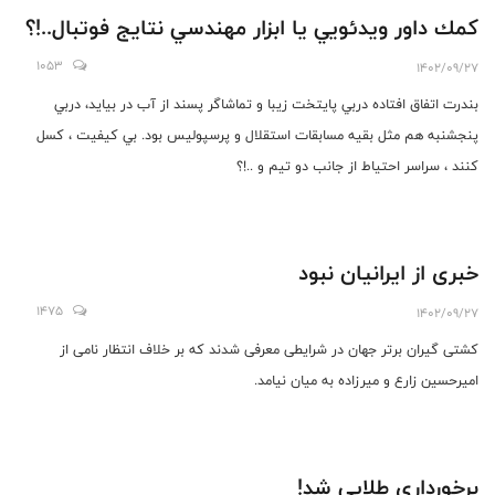
كمك داور ويدئويي يا ابزار مهندسي نتايج فوتبال..!؟
1053
1402/09/27
بندرت اتفاق افتاده دربي پايتخت زيبا و تماشاگر پسند از آب در بيايد، دربي
پنجشنبه هم مثل بقيه مسابقات استقلال و پرسپوليس بود. بي كيفيت ، كسل
كنند ، سراسر احتياط از جانب دو تيم و ..!؟
خبری از ایرانیان نبود
1475
1402/09/27
کشتی گیران برتر جهان در شرایطی معرفی شدند که بر خلاف انتظار نامی از
امیرحسین زارع و میرزاده به میان نیامد.
برخورداری طلایی شد!