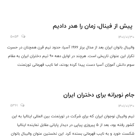
قضاوت داوران شاکی است.
پیش از فینال، زمان را هدر دادیم
5054
1401/01/30
والیبال بانوان ایران بعد از مدال برنز 1966 آسیا، حدود نیم قرن همچنان در حسرت
تکرار این عنوان تاریخی است. هرچند در اوایل دهه 90 تیم دختران ایران به مقام
سوم دانش آموزان آسیا دست پیدا کرده بودند، اما نایب قهرمانی تورنمنت
کورناکیای ایتالیا موجی از امیدواری در اردوی والیبال بانوان به وجود آورده است تا
جایی که دکتر سجادی، وزیر ورزش با اعلام شادباش از این مقام اظهارنظر رضایت
کرده است.
جام نوبرانه برای دختران ایران
5361
1401/01/30
تیم والیبال نوجوان ایران که برای شرکت در تورنمنت بین المللی ایتالیا به این
کشور رفته بود، بعد از 5 پیروزی پیاپی در دیدار پایانی مقابل نماینده ایتالیا
شکست خورد و به نایب قهرمانی بسنده کرد. این نخستین عنوان والیبال بانوان