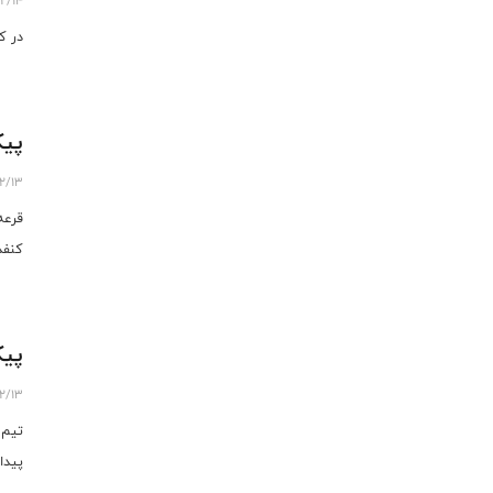
12/14
در ک
پیک
12/13
قرعه
کنفد
پیک
12/13
تیم 
پیدا 