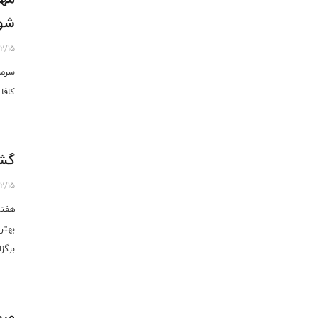
شو
12/15
سرمر
کافا
گشت
12/15
هفتم
برگز
مرب