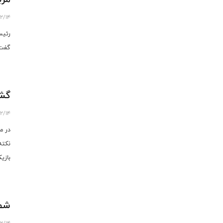
12/14
رئیس
گفت:
گشت
12/14
در م
نکته
بازی
شطر