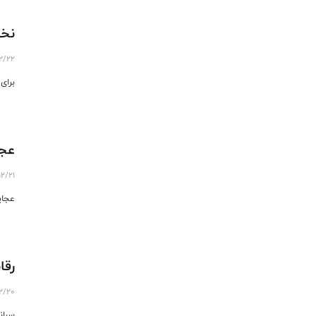
نخس
12/22
برای
عجا
12/21
عجای
رقابت 378 ورز
12/20
سران