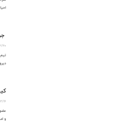
احیا
جوا
12/20
دیرو
کیا
12/16
عضو 
و ام