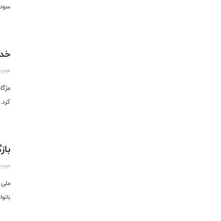
سود 
خدا
12/24
مژگا
کرد.
باز
12/23
ملی 
بانو