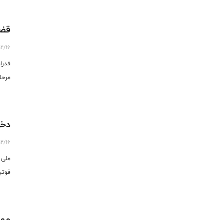
قضا
12/16
فدرا
مرحل
دخت
12/16
ملی 
فوتب
مهی