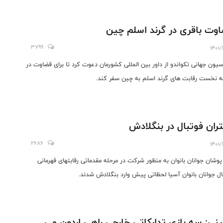
وت باقری در گرند اسلم چین
3799
1401/
سیون جهانی تکواندو از داور بین المللی کشورمان دعوت کرد تا برای قضاوت در
ه نخست رقابت های گرند اسلم به چین سفر کند.
ران فوتبال در بنگلادش
2686
1401/
پوشان جوانان بانوان به منظور شرکت در مرحله مقدماتی رقابتهای قهرمانی
ال جوانان بانوان آسیا لحظاتی پیش وارد بنگلادش شدند.
نی: سه بازی تدارکاتی خارجی راهی اردون می