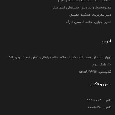
صاحب امتیاز: شرکت مینا گستر امروز
مدیرمسوول و سردبیر: حسینعلی اسماعیلی
دبیر تحریریه: جمشید حمیدی
مدیر اجرایی: حامد قاسمی عارف
آدرس
تهران- میدان هفت تیر، خیابان قائم مقام فراهانی، نبش کوچه دوم، پلاک
16، طبقه دوم
کدپستی: 1585934713
تلفن و فکس
تلفن : 88810703
تلفن : 88810710