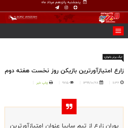
پنجشنبه پانزدهم مرداد ماه
لیگ برتر بانوان؛
زارع امتیازآورترین بازیکن روز نخست هفته دوم
11:32
1399/10/28
9715
چاپ خبر
پوران زارع از تیم سایپا عنوان امتیازآورترین