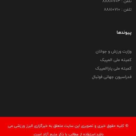
تلفن : 88810703
تلفن : 88810710
پیوندها
وزارت ورزش و جوانان
کمیته ملی المپیک
کمیته ملی پاراالمپیک
فدراسیون جهانی فوتبال
© کليه حقوق خبری و تصويری اين سايت متعلق به خبرگزاری البرز ورزشی می
باشد.استفاده از مطالب با ذكر منبع آزاد است.